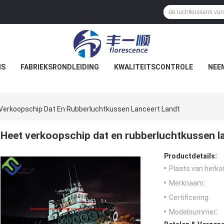
NS
FABRIEKSRONDLEIDING
KWALITEITSCONTROLE
NEE
Verkoopschip Dat En Rubberluchtkussen Lanceert Landt
Heet verkoopschip dat en rubberluchtkussen la
Productdetails:
Plaats van herko
Merknaam:
Certificering:
Modelnummer: