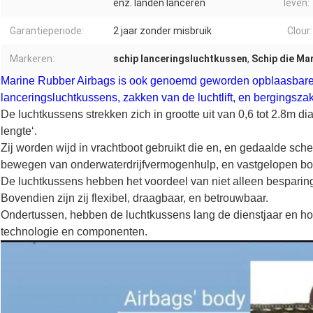
enz. landen lanceren
leven:
Garantieperiode:
2 jaar zonder misbruik
Clour:
Markeren:
schip lanceringsluchtkussen
,
Schip die Ma
Marine Rubber Airbags is ook genoemd geworden opblaasbare 
lanceringsluchtkussens, zakken van de luchtlift, en bergingsza
De luchtkussens strekken zich in grootte uit van 0,6 tot 2.8m di
lengte‘.
Zij worden wijd in vrachtboot gebruikt die en, en gedaalde sche
bewegen van onderwaterdrijfvermogenhulp, en vastgelopen bo
De luchtkussens hebben het voordeel van niet alleen besparing
Bovendien zijn zij flexibel, draagbaar, en betrouwbaar.
Ondertussen, hebben de luchtkussens lang de dienstjaar en 
technologie en componenten.