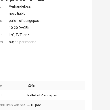
den Algemene voorwaarden:
:
Verhandelbaar
negotiable
s:
pallet, of aangepast
10-20 DAGEN
es:
L/C, T/T, enz.
en:
80pcs per maand
t
e:
524m
t:
Pallet of Aangepast
ebruiken van het
6-10 jaar