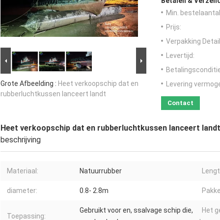
Betalen & Verzen
Min. bestelaantal
Prijs:
Verpakking Detail
Levertijd:
Betalingsconditi
Grote Afbeelding :
Heet verkoopschip dat en
Levering vermog
rubberluchtkussen lanceert landt
Contact
Heet verkoopschip dat en rubberluchtkussen lanceert land
beschrijving
Materiaal:
Natuurrubber
Lengt
diameter:
0.8- 2.8m
Pakke
Gebruikt voor en, ssalvage schip die,
Het g
Toepassing: