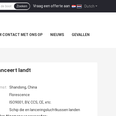
Vraag een offerte aan
|
Dutch
Zoeken
M CONTACT MET ONS OP
NIEUWS
GEVALLEN
nceert landt
mst:
Shandong, China
Florescence
ISO9001, BV, CCS, CE, etc.
Schip die en lanceringsluchtkussen landen