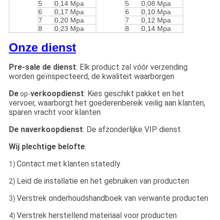
5
0,14 Mpa
5
0,08 Mpa
6
0,17 Mpa
6
0,10 Mpa
7
0,20 Mpa
7
0,12 Mpa
8
0,23 Mpa
8
0,14 Mpa
Onze dienst
Pre-sale de dienst
: Elk product zal vóór verzending
worden geïnspecteerd, de kwaliteit waarborgen
De
verkoopdienst
: Kies geschikt pakket en het
op-
vervoer, waarborgt het goederenbereik veilig aan klanten,
sparen vracht voor klanten
De naverkoopdienst
: De afzonderlijke VIP dienst
Wij plechtige belofte
:
Contact met klanten statedly
1)
Leid de installatie en het gebruiken van producten
2)
Verstrek onderhoudshandboek van verwante producten
3)
Verstrek herstellend materiaal voor producten
4)