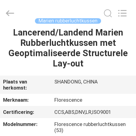
Florescence
Marine
Supply
Co.,
LTD..
Marien rubberluchtkussen
All
Rights
Reserved.
Lancerend/Landend Marien
HUIS
Rubberluchtkussen met
PRODUCTEN
Geoptimaliseerde Structurele
Lay-out
VIDEOS
Plaats van
SHANDONG, CHINA
herkomst:
OVER
ONS
Merknaam:
Florescence
Certificering:
CCS,ABS,DNV,LR,ISO9001
FABRIEKSRONDLEIDING
Modelnummer:
Florescence rubberluchtkussen
(53)