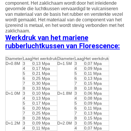
component. Het zaklichaam wordt door het inleidende
gevormde die luchtkussen vervaardigd te vulcaniseren
van materiaal van de basis het rubber en versterkte vezel
wordt gemaakt. Het materiaal van de component van het
ijzereind is metaal, en het wordt stevig verbonden met het
zaklichaam.
Werkdruk van het mariene
rubberluchtkussen van Florescence:
Diameter
Laag
Het werkdruk
Diameter
Laag
Het werkdruk
D=0.8M
3
0,13 Mpa
D=1.5M
3
0,07 Mpa
4
0,17 Mpa
4
0,09 Mpa
5
0,21 Mpa
5
0,11 Mpa
6
0,25 Mpa
6
0,13 Mpa
7
0,30 Mpa
7
0,15 Mpa
8
0,33 Mpa
8
0,18 Mpa
D=1.0M
3
0,10 Mpa
D=1.8M
3
0,06 Mpa
4
0,13 Mpa
4
0,08 Mpa
5
0,17 Mpa
5
0,09 Mpa
6
0,20 Mpa
6
0,11 Mpa
7
0,25 Mpa
7
0,13 Mpa
8
0,28 Mpa
8
0,15 Mpa
D=1.2M
3
0,09 Mpa
D=2.0M
3
0,05 Mpa
4
0,11 Mpa
4
0,07 Mpa