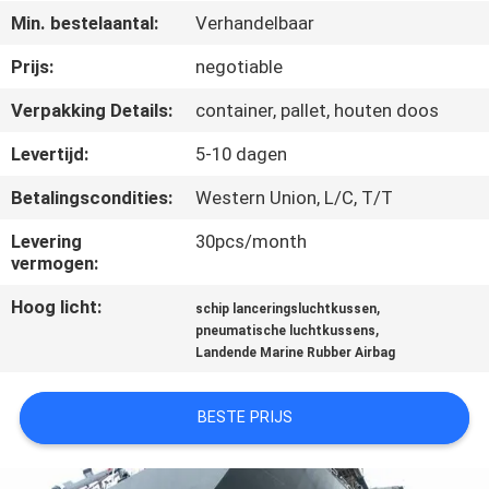
KWALITEITSCONTROLE
Min. bestelaantal:
Verhandelbaar
Prijs:
negotiable
NEEM
Verpakking Details:
container, pallet, houten doos
CONTACT
MET
Levertijd:
5-10 dagen
ONS
Betalingscondities:
Western Union, L/C, T/T
OP
Levering
30pcs/month
vermogen:
NIEUWS
Hoog licht:
,
schip lanceringsluchtkussen
,
pneumatische luchtkussens
Landende Marine Rubber Airbag
GEVALLEN
BESTE PRIJS
SITEMAP