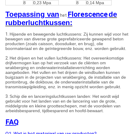
8
0,23 Mpa
8
0,14 Mpa
Toepassing van
Florescence
de
het
rubberluchtkussen:
1.
Hijsende en bewegende luchtkussens: Zij kunnen wijd voor het
bewegen van diverse grote geprefabriceerde gewapend beton
producten (zoals caisson, doosduiker, en brug), olie
boormateriaal en de geïntegreerde bouw, enz. worden gebruikt.
2.
Het drijven en het vullen luchtkussens: Het overeenkomstige
drijfvermogen kan op het verzoek van de cliënten om
wrakberging en onderwaterinstallatieverrichting worden
aangeboden. Het vullen en het drijven de windbuilen kunnen
buigzaam in de projecten van wrakberging, de installatie van de
pontonbrug, de dokbouw, de onderwaterinstallatie van de
transmissiepijpleiding, enz. in menig opzicht worden gebruikt.
3.
Schip die en lanceringsluchtkussen landen: Het wordt wijd
gebruikt voor het landen van en de lancering van de grote,
middelgrote en kleine grootteschepen, met de voordelen van
arbeidsbesparend, tijdbesparend en hoofd-bewaart.
FAQ
Q1: Wat is het materiaal van uw producten?