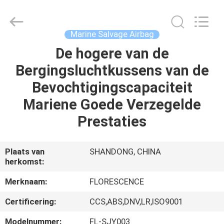
Florescence
Marine
Supply
Co.,
LTD..
Marine Salvage Airbag
All
Rights
Reserved.
De hogere van de
HUIS
Bergingsluchtkussens van de
PRODUCTEN
Bevochtigingscapaciteit
Mariene Goede Verzegelde
VIDEOS
Prestaties
OVER
Plaats van
SHANDONG, CHINA
herkomst:
ONS
Merknaam:
FLORESCENCE
FABRIEKSRONDLEIDING
Certificering:
CCS,ABS,DNV,LR,ISO9001
Modelnummer:
FL-SJY003