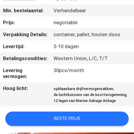
KWALITEITSCONTROLE
Min. bestelaantal:
Verhandelbaar
NEEM
Prijs:
negotiable
CONTACT
Verpakking Details:
container, pallet, houten doos
MET
Levertijd:
5-10 dagen
ONS
Betalingscondities:
Western Union, L/C, T/T
OP
Levering
30pcs/month
vermogen:
NIEUWS
Hoog licht:
,
opblaasbare drijfvermogenzakken
,
de luchtkussens van de bootterugwinning
GEVALLEN
12 lagen van Marine Salvage Airbags
SITEMAP
BESTE PRIJS