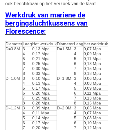
ook beschikbaar op het verzoek van de klant
Werkdruk van
mariene de
bergingsluchtkussens van
Florescence
:
Diameter
Laag
Het werkdruk
Diameter
Laag
Het werkdruk
D=0.8M
3
0,13 Mpa
D=1.5M
3
0,07 Mpa
4
0,17 Mpa
4
0,09 Mpa
5
0,21 Mpa
5
0,11 Mpa
6
0,25 Mpa
6
0,13 Mpa
7
0,30 Mpa
7
0,15 Mpa
8
0,33 Mpa
8
0,18 Mpa
D=1.0M
3
0,10 Mpa
D=1.8M
3
0,06 Mpa
4
0,13 Mpa
4
0,08 Mpa
5
0,17 Mpa
5
0,09 Mpa
6
0,20 Mpa
6
0,11 Mpa
7
0,25 Mpa
7
0,13 Mpa
8
0,28 Mpa
8
0,15 Mpa
D=1.2M
3
0,09 Mpa
D=2.0M
3
0,05 Mpa
4
0,11 Mpa
4
0,07 Mpa
5
0,14 Mpa
5
0,08 Mpa
6
0,17 Mpa
6
0,10 Mpa
7
0,20 Mpa
7
0,12 Mpa