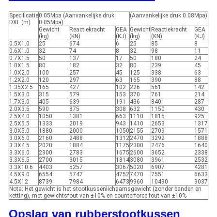
Specificatie
0.05Mpa (Aanvankelijke druk
(Aanvankelijke druk 0.08Mpa)
DXL (m)
0.05Mpa)
Gewicht
Reactiekracht
GEA
Gewicht
Reactiekracht
GEA
(kg)
(KN)
(KJ)
(kg)
(KN)
(KJ)
0.5X1.0
25
674
6
25
85
8
0.6X1.0
32
74
8
32
98
11
0.7X1.5
50
137
17
50
180
24
1.0X1.5
80
182
32
80
239
45
1.0X2.0
100
257
45
125
338
63
1.2X2.0
120
297
63
165
390
88
1.35X2.5
165
427
102
226
561
142
1.5X3.0
315
579
153
370
761
214
1.7X3.0
405
639
191
436
840
287
2.0X3.5
590
875
308
632
1150
430
2.5X4.0
1050
1381
663
1110
1815
925
2.5X5.5
1333
2019
943
1410
2653
1317
3.0X5.0
1880
2000
1050
2155
2709
1571
3.0X6.0
2160
2488
1312
2470
3292
1888
3.3X4.5
2020
1884
1175
2300
2476
1640
3.3X6.0
2300
2783
1675
2600
3652
2338
3.3X6.5
2700
3015
1814
3080
3961
2532
3.3X10.6
4403
5257
3067
5020
6907
4281
4.5X9.0
6554
5747
4752
7470
7551
6633
4.5X12
8739
7984
6473
9960
10490
9037
Nota: Het gewicht is het stootkussenlichaamsgewicht (zonder banden en
ketting), met gewichtsfout van ±10% en counterforce fout van ±10%
Opslag van rubberstootkussen