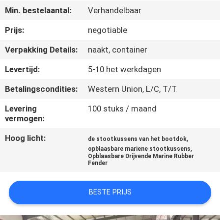
KWALITEITSCONTROLE
Min. bestelaantal:
Verhandelbaar
Prijs:
negotiable
NEEM
Verpakking Details:
naakt, container
CONTACT
MET
Levertijd:
5-10 het werkdagen
ONS
Betalingscondities:
Western Union, L/C, T/T
OP
Levering
100 stuks / maand
vermogen:
NIEUWS
Hoog licht:
,
de stootkussens van het bootdok
,
opblaasbare mariene stootkussens
Opblaasbare Drijvende Marine Rubber
GEVALLEN
Fender
BESTE PRIJS
SITEMAP