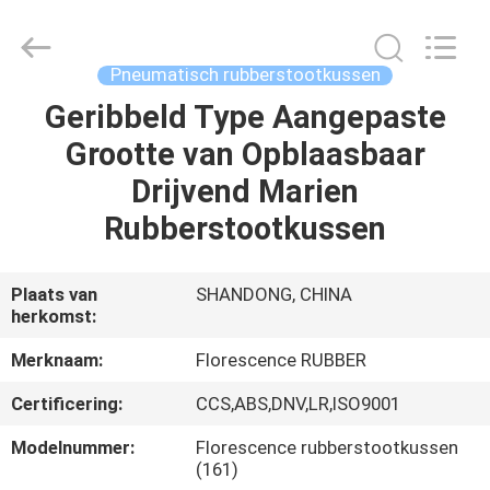
Florescence
Marine
Supply
Co.,
LTD..
Pneumatisch rubberstootkussen
All
Rights
Reserved.
Geribbeld Type Aangepaste
HUIS
Grootte van Opblaasbaar
PRODUCTEN
Drijvend Marien
Rubberstootkussen
VIDEOS
Plaats van
SHANDONG, CHINA
herkomst:
OVER
ONS
Merknaam:
Florescence RUBBER
Certificering:
CCS,ABS,DNV,LR,ISO9001
FABRIEKSRONDLEIDING
Modelnummer:
Florescence rubberstootkussen
(161)