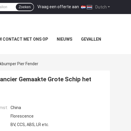
Vraag een offerte aan
|
Dutch
Zoeken
M CONTACT MET ONS OP
NIEUWS
GEVALLEN
okbumper Pier Fender
rancier Gemaakte Grote Schip het
mst:
China
Florescence
BV, CCS, ABS, LR etc.