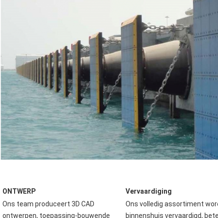
ONTWERP
Vervaardiging
Ons team produceert 3D CAD 
Ons volledig assortiment word
ontwerpen, toepassing-bouwende 
binnenshuis vervaardigd, bet