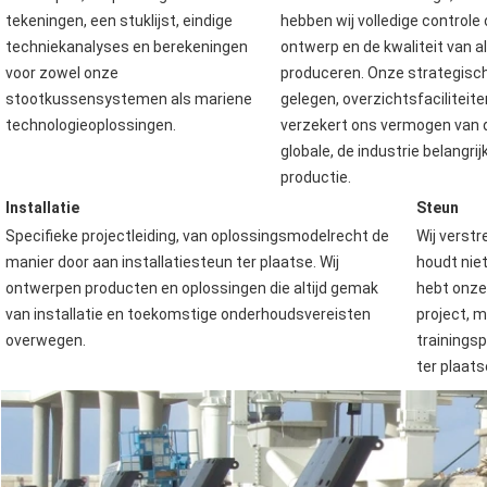
tekeningen, een stuklijst, eindige 
hebben wij volledige controle 
techniekanalyses en berekeningen 
ontwerp en de kwaliteit van all
voor zowel onze 
produceren. Onze strategisch
stootkussensystemen als mariene 
gelegen, overzichtsfaciliteiten
technologieoplossingen.
verzekert ons vermogen van d
globale, de industrie belangrijk
productie.
Installatie
Steun
Specifieke projectleiding, van oplossingsmodelrecht de 
Wij verst
manier door aan installatiesteun ter plaatse. Wij 
houdt niet
ontwerpen producten en oplossingen die altijd gemak 
hebt onze 
van installatie en toekomstige onderhoudsvereisten 
project, m
overwegen.
trainings
ter plaats