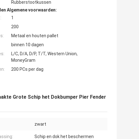
Rubberstootkussen
den Algemene voorwaarden:
:
1
200
s:
Metaal en houten pallet
binnen 10 dagen
es:
L/C, D/A, D/P, T/T, Western Union,
MoneyGram
en:
200 PCs per dag
aakte Grote Schip het Dokbumper Pier Fender
zwart
ssing:
Schip en dok het beschermen