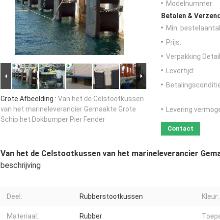
Modelnummer:
Betalen & Verzen
Min. bestelaantal
Prijs:
Verpakking Detail
Levertijd:
Betalingsconditi
Grote Afbeelding :
Van het de Celstootkussen
van het marineleverancier Gemaakte Grote
Levering vermog
Schip het Dokbumper Pier Fender
Contact
Van het de Celstootkussen van het marineleverancier Gem
beschrijving
Deel:
Rubberstootkussen
Kleur:
Materiaal:
Rubber
Toepa