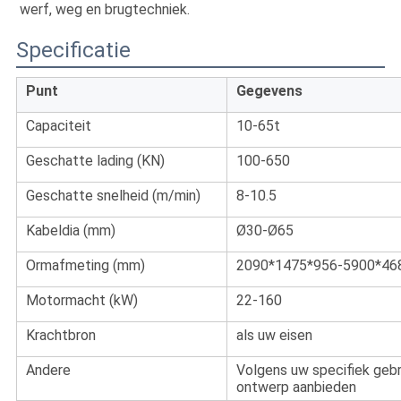
werf, weg en brugtechniek.
Specificatie
Punt
Gegevens
Capaciteit
10-65t
Geschatte lading (KN)
100-650
Geschatte snelheid (m/min)
8-10.5
Kabeldia (mm)
Ø30-Ø65
Ormafmeting (mm)
2090*1475*956-5900*46
Motormacht (kW)
22-160
Krachtbron
als uw eisen
Andere
Volgens uw specifiek gebr
ontwerp aanbieden