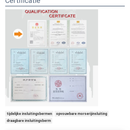
Certificatie
tijdelijke insluitingsbermen
opvouwbare morserijinsluiting
draagbare insluitingsberm