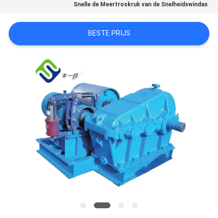
KWALITEITSCONTROLE
Snelle de Meertroskruk van de Snelheidswindas
NEEM
BESTE PRIJS
CONTACT
MET
ONS
OP
NIEUWS
GEVALLEN
SITEMAP