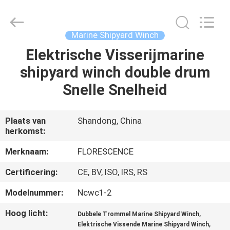
Florescence
Marine
Supply
Co.,
LTD..
Marine Shipyard Winch
All
Rights
Reserved.
Elektrische Visserijmarine
HUIS
shipyard winch double drum
PRODUCTEN
Snelle Snelheid
VIDEOS
Plaats van
Shandong, China
herkomst:
OVER
Merknaam:
FLORESCENCE
ONS
Certificering:
CE, BV, ISO, IRS, RS
Modelnummer:
Ncwc1-2
FABRIEKSRONDLEIDING
Hoog licht:
,
Dubbele Trommel Marine Shipyard Winch
,
Elektrische Vissende Marine Shipyard Winch