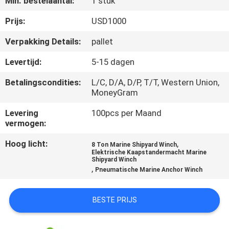
Min. bestelaantal:
1 stuk
KWALITEITSCONTROLE
Prijs:
USD1000
NEEM
Verpakking Details:
pallet
CONTACT
Levertijd:
5-15 dagen
MET
Betalingscondities:
L/C, D/A, D/P, T/T, Western Union,
ONS
MoneyGram
OP
Levering
100pcs per Maand
vermogen:
NIEUWS
Hoog licht:
,
8 Ton Marine Shipyard Winch
Elektrische Kaapstandermacht Marine
Shipyard Winch
,
GEVALLEN
Pneumatische Marine Anchor Winch
BESTE PRIJS
SITEMAP