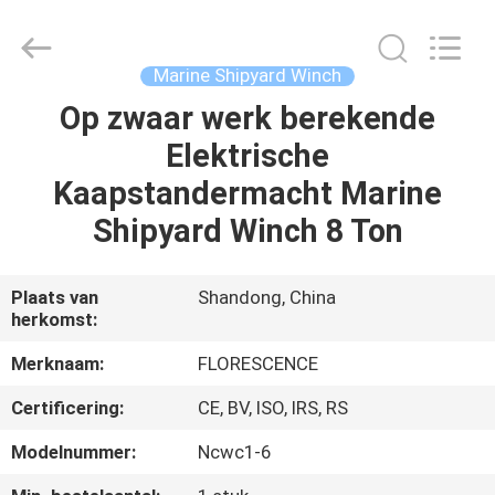
Florescence
Marine
Supply
Co.,
LTD..
Marine Shipyard Winch
All
Rights
Reserved.
Op zwaar werk berekende
HUIS
Elektrische
PRODUCTEN
Kaapstandermacht Marine
Shipyard Winch 8 Ton
VIDEOS
Plaats van
Shandong, China
herkomst:
OVER
ONS
Merknaam:
FLORESCENCE
Certificering:
CE, BV, ISO, IRS, RS
FABRIEKSRONDLEIDING
Modelnummer:
Ncwc1-6