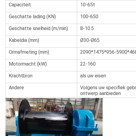
Capaciteit
10-65t
Geschatte lading (KN)
100-650
Geschatte snelheid (m/min)
8-10.5
Kabeldia (mm)
Ø30-Ø65
Ormafmeting (mm)
2090*1475*956-5900*46
Motormacht (kW)
22-160
Krachtbron
als uw eisen
Andere
Volgens uw specifiek gebr
ontwerp aanbieden